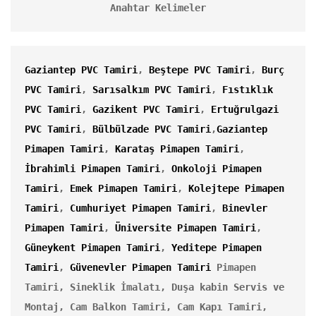
Anahtar Kelimeler
Gaziantep PVC Tamiri
, 
Beştepe PVC Tamiri
, 
Burç 
PVC Tamiri
, 
Sarısalkım PVC Tamiri
, 
Fıstıklık 
PVC Tamiri
, 
Gazikent PVC Tamiri
, 
Ertuğrulgazi 
PVC Tamiri
, 
Bülbülzade PVC Tamiri
,
Gaziantep 
Pimapen Tamiri
, 
Karataş Pimapen Tamiri
, 
İbrahimli Pimapen Tamiri
, 
Onkoloji Pimapen 
Tamiri
, 
Emek Pimapen Tamiri
, 
Kolejtepe Pimapen 
Tamiri
, 
Cumhuriyet Pimapen Tamiri
, 
Binevler 
Pimapen Tamiri
, 
Üniversite Pimapen Tamiri
, 
Güneykent Pimapen Tamiri
, 
Yeditepe Pimapen 
Tamiri
,
Güvenevler Pimapen Tamiri
Pimapen 
Tamiri, 
Sineklik İmalatı, 
Duşa kabin Servis ve 
Montaj, 
Cam Balkon Tamiri, 
Cam Kapı Tamiri, 