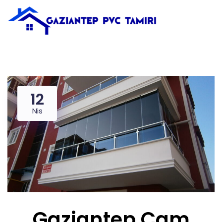
12
Nis
Gaziantep Cam