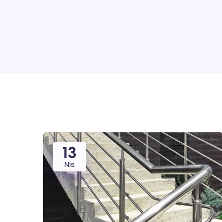
13
Nis