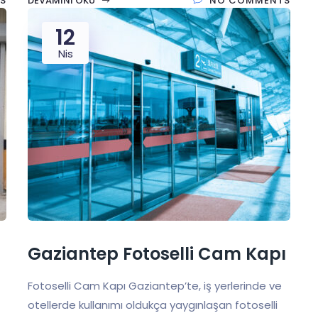
S
DEVAMINI OKU
NO COMMENTS
12
Nis
Gaziantep Fotoselli Cam Kapı
Fotoselli Cam Kapı Gaziantep’te, iş yerlerinde ve
otellerde kullanımı oldukça yaygınlaşan fotoselli