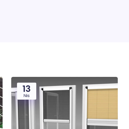
13
Nis