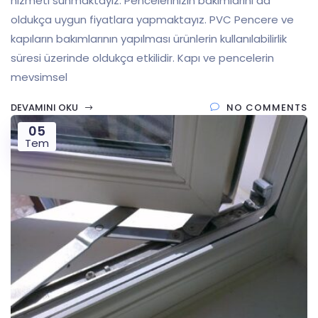
hizmeti sunmaktayız. Pencelerinizin bakımlarını da
oldukça uygun fiyatlara yapmaktayız. PVC Pencere ve
kapıların bakımlarının yapılması ürünlerin kullanılabilirlik
süresi üzerinde oldukça etkilidir. Kapı ve pencelerin
mevsimsel
DEVAMINI OKU
NO COMMENTS
05
Tem